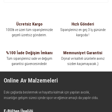
Ücretsiz Kargo
Hızlı Gönderi
1000₺ ve üzeri tüm siparişlerinizde
Siparişleriniz en geç 3 İş gününde
geçerli ücretsiz gönderim.
kargoda !
%100 İade Değişim İmkanı
Memnuniyet Garantisi
Tüm siparişleriniz iade ve değişim
Orjinal ve kaliteli ürünlerle avınız
garantisi güvencesindedir.
sizden kaçamayacak ;)
Online Av Malzemeleri
Eski çağlarda beslenmek ve hayatta kalmak için yapılan avcılık,
insanlığın gelişim süreci içinde spor ve eğlence amaçlı da yapılır oldu.
Kadim zamanların bilgeliğini taşıyan metotlar ve detaylar, ileri
teknolojinin dokunuşuyla av malzemelerinde en iyisini meydana
E-Bülten Üyeliği