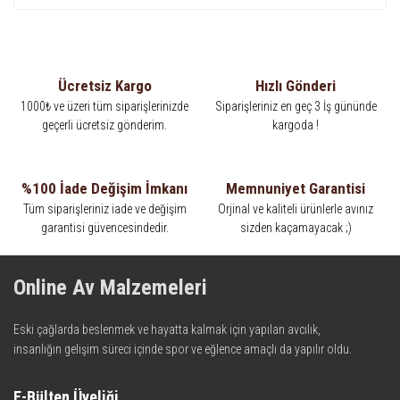
Ücretsiz Kargo
Hızlı Gönderi
1000₺ ve üzeri tüm siparişlerinizde
Siparişleriniz en geç 3 İş gününde
geçerli ücretsiz gönderim.
kargoda !
%100 İade Değişim İmkanı
Memnuniyet Garantisi
Tüm siparişleriniz iade ve değişim
Orjinal ve kaliteli ürünlerle avınız
garantisi güvencesindedir.
sizden kaçamayacak ;)
Online Av Malzemeleri
Eski çağlarda beslenmek ve hayatta kalmak için yapılan avcılık,
insanlığın gelişim süreci içinde spor ve eğlence amaçlı da yapılır oldu.
Kadim zamanların bilgeliğini taşıyan metotlar ve detaylar, ileri
teknolojinin dokunuşuyla av malzemelerinde en iyisini meydana
E-Bülten Üyeliği