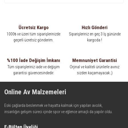
Ücretsiz Kargo
Hızlı Gönderi
1000₺ ve üzeri tüm siparişlerinizde
Siparişleriniz en geç 3 İş gününde
geçerli ücretsiz gönderim.
kargoda !
%100 İade Değişim İmkanı
Memnuniyet Garantisi
Tüm siparişleriniz iade ve değişim
Orjinal ve kaliteli ürünlerle avınız
garantisi güvencesindedir.
sizden kaçamayacak ;)
Online Av Malzemeleri
Eski çağlarda beslenmek ve hayatta kalmak için yapılan avcılık,
insanlığın gelişim süreci içinde spor ve eğlence amaçlı da yapılır oldu.
Kadim zamanların bilgeliğini taşıyan metotlar ve detaylar, ileri
teknolojinin dokunuşuyla av malzemelerinde en iyisini meydana
E-Bülten Üyeliği