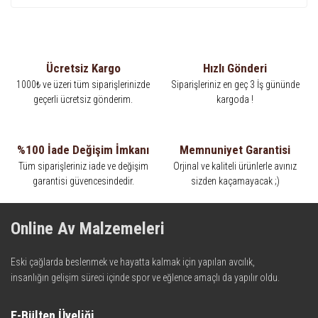
Ücretsiz Kargo
Hızlı Gönderi
1000₺ ve üzeri tüm siparişlerinizde
Siparişleriniz en geç 3 İş gününde
geçerli ücretsiz gönderim.
kargoda !
%100 İade Değişim İmkanı
Memnuniyet Garantisi
Tüm siparişleriniz iade ve değişim
Orjinal ve kaliteli ürünlerle avınız
garantisi güvencesindedir.
sizden kaçamayacak ;)
Online Av Malzemeleri
Eski çağlarda beslenmek ve hayatta kalmak için yapılan avcılık,
insanlığın gelişim süreci içinde spor ve eğlence amaçlı da yapılır oldu.
Kadim zamanların bilgeliğini taşıyan metotlar ve detaylar, ileri
teknolojinin dokunuşuyla av malzemelerinde en iyisini meydana
E-Bülten Üyeliği