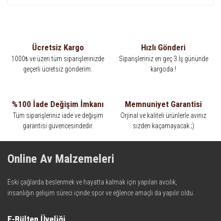
Ücretsiz Kargo
Hızlı Gönderi
1000₺ ve üzeri tüm siparişlerinizde
Siparişleriniz en geç 3 İş gününde
geçerli ücretsiz gönderim.
kargoda !
%100 İade Değişim İmkanı
Memnuniyet Garantisi
Tüm siparişleriniz iade ve değişim
Orjinal ve kaliteli ürünlerle avınız
garantisi güvencesindedir.
sizden kaçamayacak ;)
Online Av Malzemeleri
Eski çağlarda beslenmek ve hayatta kalmak için yapılan avcılık,
insanlığın gelişim süreci içinde spor ve eğlence amaçlı da yapılır oldu.
Kadim zamanların bilgeliğini taşıyan metotlar ve detaylar, ileri
teknolojinin dokunuşuyla av malzemelerinde en iyisini meydana
E-Bülten Üyeliği