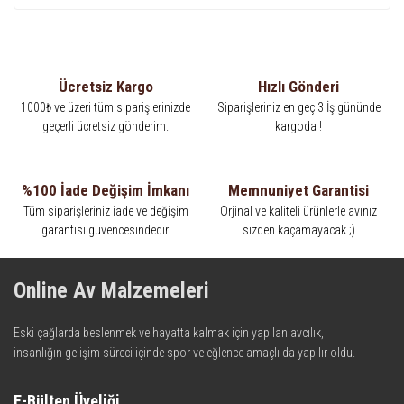
Ücretsiz Kargo
Hızlı Gönderi
1000₺ ve üzeri tüm siparişlerinizde
Siparişleriniz en geç 3 İş gününde
geçerli ücretsiz gönderim.
kargoda !
%100 İade Değişim İmkanı
Memnuniyet Garantisi
Tüm siparişleriniz iade ve değişim
Orjinal ve kaliteli ürünlerle avınız
garantisi güvencesindedir.
sizden kaçamayacak ;)
Online Av Malzemeleri
Eski çağlarda beslenmek ve hayatta kalmak için yapılan avcılık,
insanlığın gelişim süreci içinde spor ve eğlence amaçlı da yapılır oldu.
Kadim zamanların bilgeliğini taşıyan metotlar ve detaylar, ileri
teknolojinin dokunuşuyla av malzemelerinde en iyisini meydana
E-Bülten Üyeliği