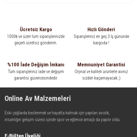
Ücretsiz Kargo
Hızlı Gönderi
1000₺ ve üzeri tüm siparişlerinizde
Siparişleriniz en geç 3 İş gününde
geçerli ücretsiz gönderim.
kargoda !
%100 İade Değişim İmkanı
Memnuniyet Garantisi
Tüm siparişleriniz iade ve değişim
Orjinal ve kaliteli ürünlerle avınız
garantisi güvencesindedir.
sizden kaçamayacak ;)
Online Av Malzemeleri
Eski çağlarda beslenmek ve hayatta kalmak için yapılan avcılık,
insanlığın gelişim süreci içinde spor ve eğlence amaçlı da yapılır oldu.
Kadim zamanların bilgeliğini taşıyan metotlar ve detaylar, ileri
teknolojinin dokunuşuyla av malzemelerinde en iyisini meydana
E-Bülten Üyeliği