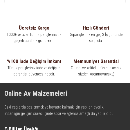
Ücretsiz Kargo
Hızlı Gönderi
1000₺ ve üzeri tüm siparişlerinizde
Siparişleriniz en geç 3 İş gününde
geçerli ücretsiz gönderim.
kargoda !
%100 İade Değişim İmkanı
Memnuniyet Garantisi
Tüm siparişleriniz iade ve değişim
Orjinal ve kaliteli ürünlerle avınız
garantisi güvencesindedir.
sizden kaçamayacak ;)
Online Av Malzemeleri
Eski çağlarda beslenmek ve hayatta kalmak için yapılan avcılık,
insanlığın gelişim süreci içinde spor ve eğlence amaçlı da yapılır oldu.
Kadim zamanların bilgeliğini taşıyan metotlar ve detaylar, ileri
teknolojinin dokunuşuyla av malzemelerinde en iyisini meydana
E-Bülten Üyeliği