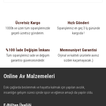
Ücretsiz Kargo
Hızlı Gönderi
1000₺ ve üzeri tüm siparişlerinizde
Siparişleriniz en geç 3 İş gününde
geçerli ücretsiz gönderim.
kargoda !
%100 İade Değişim İmkanı
Memnuniyet Garantisi
Tüm siparişleriniz iade ve değişim
Orjinal ve kaliteli ürünlerle avınız
garantisi güvencesindedir.
sizden kaçamayacak ;)
Online Av Malzemeleri
Eski çağlarda beslenmek ve hayatta kalmak için yapılan avcılık,
insanlığın gelişim süreci içinde spor ve eğlence amaçlı da yapılır oldu.
Kadim zamanların bilgeliğini taşıyan metotlar ve detaylar, ileri
teknolojinin dokunuşuyla av malzemelerinde en iyisini meydana
E-Bülten Üyeliği