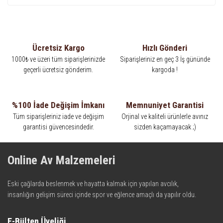
Ücretsiz Kargo
Hızlı Gönderi
1000₺ ve üzeri tüm siparişlerinizde
Siparişleriniz en geç 3 İş gününde
geçerli ücretsiz gönderim.
kargoda !
%100 İade Değişim İmkanı
Memnuniyet Garantisi
Tüm siparişleriniz iade ve değişim
Orjinal ve kaliteli ürünlerle avınız
garantisi güvencesindedir.
sizden kaçamayacak ;)
Online Av Malzemeleri
Eski çağlarda beslenmek ve hayatta kalmak için yapılan avcılık,
insanlığın gelişim süreci içinde spor ve eğlence amaçlı da yapılır oldu.
Kadim zamanların bilgeliğini taşıyan metotlar ve detaylar, ileri
teknolojinin dokunuşuyla av malzemelerinde en iyisini meydana
E-Bülten Üyeliği