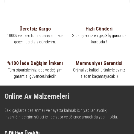
Ücretsiz Kargo
Hızlı Gönderi
1000₺ ve üzeri tüm siparişlerinizde
Siparişleriniz en geç 3 İş gününde
geçerli ücretsiz gönderim.
kargoda !
%100 İade Değişim İmkanı
Memnuniyet Garantisi
Tüm siparişleriniz iade ve değişim
Orjinal ve kaliteli ürünlerle avınız
garantisi güvencesindedir.
sizden kaçamayacak ;)
Online Av Malzemeleri
Eski çağlarda beslenmek ve hayatta kalmak için yapılan avcılık,
insanlığın gelişim süreci içinde spor ve eğlence amaçlı da yapılır oldu.
Kadim zamanların bilgeliğini taşıyan metotlar ve detaylar, ileri
teknolojinin dokunuşuyla av malzemelerinde en iyisini meydana
E-Bülten Üyeliği