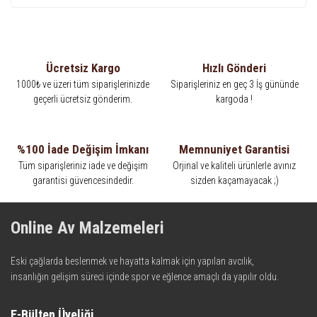
Ücretsiz Kargo
Hızlı Gönderi
1000₺ ve üzeri tüm siparişlerinizde
Siparişleriniz en geç 3 İş gününde
geçerli ücretsiz gönderim.
kargoda !
%100 İade Değişim İmkanı
Memnuniyet Garantisi
Tüm siparişleriniz iade ve değişim
Orjinal ve kaliteli ürünlerle avınız
garantisi güvencesindedir.
sizden kaçamayacak ;)
Online Av Malzemeleri
Eski çağlarda beslenmek ve hayatta kalmak için yapılan avcılık,
insanlığın gelişim süreci içinde spor ve eğlence amaçlı da yapılır oldu.
Kadim zamanların bilgeliğini taşıyan metotlar ve detaylar, ileri
teknolojinin dokunuşuyla av malzemelerinde en iyisini meydana
E-Bülten Üyeliği