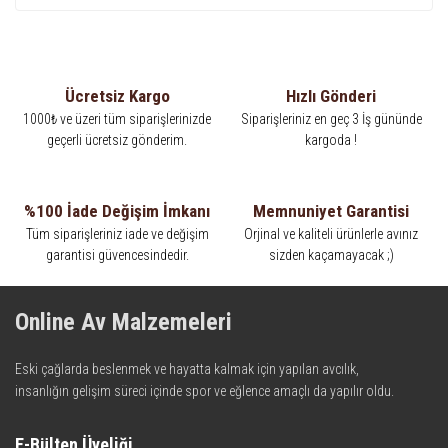
Ücretsiz Kargo
Hızlı Gönderi
1000₺ ve üzeri tüm siparişlerinizde
Siparişleriniz en geç 3 İş gününde
geçerli ücretsiz gönderim.
kargoda !
%100 İade Değişim İmkanı
Memnuniyet Garantisi
Tüm siparişleriniz iade ve değişim
Orjinal ve kaliteli ürünlerle avınız
garantisi güvencesindedir.
sizden kaçamayacak ;)
Online Av Malzemeleri
Eski çağlarda beslenmek ve hayatta kalmak için yapılan avcılık,
insanlığın gelişim süreci içinde spor ve eğlence amaçlı da yapılır oldu.
Kadim zamanların bilgeliğini taşıyan metotlar ve detaylar, ileri
teknolojinin dokunuşuyla av malzemelerinde en iyisini meydana
E-Bülten Üyeliği