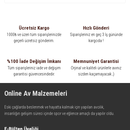
Ücretsiz Kargo
Hızlı Gönderi
1000₺ ve üzeri tüm siparişlerinizde
Siparişleriniz en geç 3 İş gününde
geçerli ücretsiz gönderim.
kargoda !
%100 İade Değişim İmkanı
Memnuniyet Garantisi
Tüm siparişleriniz iade ve değişim
Orjinal ve kaliteli ürünlerle avınız
garantisi güvencesindedir.
sizden kaçamayacak ;)
Online Av Malzemeleri
Eski çağlarda beslenmek ve hayatta kalmak için yapılan avcılık,
insanlığın gelişim süreci içinde spor ve eğlence amaçlı da yapılır oldu.
Kadim zamanların bilgeliğini taşıyan metotlar ve detaylar, ileri
teknolojinin dokunuşuyla av malzemelerinde en iyisini meydana
E-Bülten Üyeliği