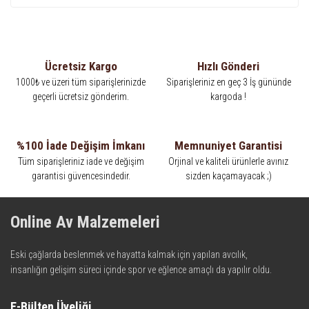
Ücretsiz Kargo
Hızlı Gönderi
1000₺ ve üzeri tüm siparişlerinizde
Siparişleriniz en geç 3 İş gününde
geçerli ücretsiz gönderim.
kargoda !
%100 İade Değişim İmkanı
Memnuniyet Garantisi
Tüm siparişleriniz iade ve değişim
Orjinal ve kaliteli ürünlerle avınız
garantisi güvencesindedir.
sizden kaçamayacak ;)
Online Av Malzemeleri
Eski çağlarda beslenmek ve hayatta kalmak için yapılan avcılık,
insanlığın gelişim süreci içinde spor ve eğlence amaçlı da yapılır oldu.
Kadim zamanların bilgeliğini taşıyan metotlar ve detaylar, ileri
teknolojinin dokunuşuyla av malzemelerinde en iyisini meydana
E-Bülten Üyeliği