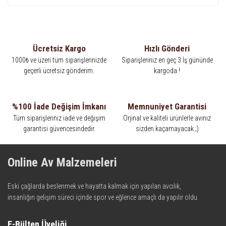
Ücretsiz Kargo
Hızlı Gönderi
1000₺ ve üzeri tüm siparişlerinizde
Siparişleriniz en geç 3 İş gününde
geçerli ücretsiz gönderim.
kargoda !
%100 İade Değişim İmkanı
Memnuniyet Garantisi
Tüm siparişleriniz iade ve değişim
Orjinal ve kaliteli ürünlerle avınız
garantisi güvencesindedir.
sizden kaçamayacak ;)
Online Av Malzemeleri
Eski çağlarda beslenmek ve hayatta kalmak için yapılan avcılık,
insanlığın gelişim süreci içinde spor ve eğlence amaçlı da yapılır oldu.
Kadim zamanların bilgeliğini taşıyan metotlar ve detaylar, ileri
teknolojinin dokunuşuyla av malzemelerinde en iyisini meydana
E-Bülten Üyeliği