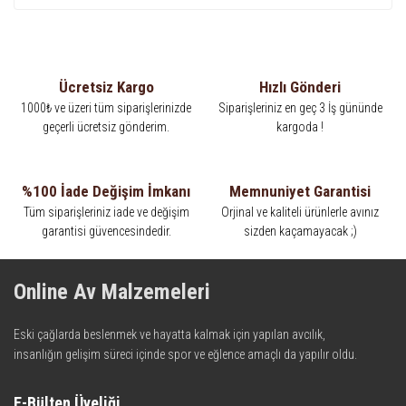
Ücretsiz Kargo
Hızlı Gönderi
1000₺ ve üzeri tüm siparişlerinizde
Siparişleriniz en geç 3 İş gününde
geçerli ücretsiz gönderim.
kargoda !
%100 İade Değişim İmkanı
Memnuniyet Garantisi
Tüm siparişleriniz iade ve değişim
Orjinal ve kaliteli ürünlerle avınız
garantisi güvencesindedir.
sizden kaçamayacak ;)
Online Av Malzemeleri
Eski çağlarda beslenmek ve hayatta kalmak için yapılan avcılık,
insanlığın gelişim süreci içinde spor ve eğlence amaçlı da yapılır oldu.
Kadim zamanların bilgeliğini taşıyan metotlar ve detaylar, ileri
teknolojinin dokunuşuyla av malzemelerinde en iyisini meydana
E-Bülten Üyeliği