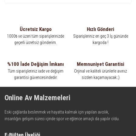
Ücretsiz Kargo
Hızlı Gönderi
1000₺ ve üzeri tüm siparişlerinizde
Siparişleriniz en geç 3 İş gününde
geçerli ücretsiz gönderim.
kargoda !
%100 İade Değişim İmkanı
Memnuniyet Garantisi
Tüm siparişleriniz iade ve değişim
Orjinal ve kaliteli ürünlerle avınız
garantisi güvencesindedir.
sizden kaçamayacak ;)
Online Av Malzemeleri
Eski çağlarda beslenmek ve hayatta kalmak için yapılan avcılık,
insanlığın gelişim süreci içinde spor ve eğlence amaçlı da yapılır oldu.
Kadim zamanların bilgeliğini taşıyan metotlar ve detaylar, ileri
teknolojinin dokunuşuyla av malzemelerinde en iyisini meydana
E-Bülten Üyeliği