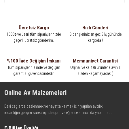
Ücretsiz Kargo
Hızlı Gönderi
1000₺ ve üzeri tüm siparişlerinizde
Siparişleriniz en geç 3 İş gününde
geçerli ücretsiz gönderim.
kargoda !
%100 İade Değişim İmkanı
Memnuniyet Garantisi
Tüm siparişleriniz iade ve değişim
Orjinal ve kaliteli ürünlerle avınız
garantisi güvencesindedir.
sizden kaçamayacak ;)
Online Av Malzemeleri
Eski çağlarda beslenmek ve hayatta kalmak için yapılan avcılık,
insanlığın gelişim süreci içinde spor ve eğlence amaçlı da yapılır oldu.
Kadim zamanların bilgeliğini taşıyan metotlar ve detaylar, ileri
teknolojinin dokunuşuyla av malzemelerinde en iyisini meydana
E-Bülten Üyeliği