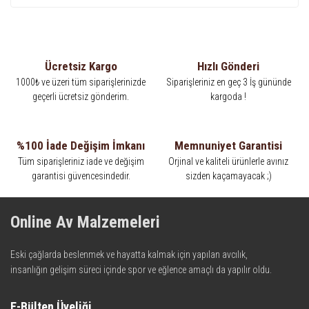
Ücretsiz Kargo
Hızlı Gönderi
1000₺ ve üzeri tüm siparişlerinizde
Siparişleriniz en geç 3 İş gününde
geçerli ücretsiz gönderim.
kargoda !
%100 İade Değişim İmkanı
Memnuniyet Garantisi
Tüm siparişleriniz iade ve değişim
Orjinal ve kaliteli ürünlerle avınız
garantisi güvencesindedir.
sizden kaçamayacak ;)
Online Av Malzemeleri
Eski çağlarda beslenmek ve hayatta kalmak için yapılan avcılık,
insanlığın gelişim süreci içinde spor ve eğlence amaçlı da yapılır oldu.
Kadim zamanların bilgeliğini taşıyan metotlar ve detaylar, ileri
teknolojinin dokunuşuyla av malzemelerinde en iyisini meydana
E-Bülten Üyeliği