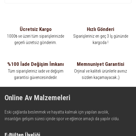
Ücretsiz Kargo
Hızlı Gönderi
1000₺ ve üzeri tüm siparişlerinizde
Siparişleriniz en geç 3 İş gününde
geçerli ücretsiz gönderim.
kargoda !
%100 İade Değişim İmkanı
Memnuniyet Garantisi
Tüm siparişleriniz iade ve değişim
Orjinal ve kaliteli ürünlerle avınız
garantisi güvencesindedir.
sizden kaçamayacak ;)
Online Av Malzemeleri
Eski çağlarda beslenmek ve hayatta kalmak için yapılan avcılık,
insanlığın gelişim süreci içinde spor ve eğlence amaçlı da yapılır oldu.
Kadim zamanların bilgeliğini taşıyan metotlar ve detaylar, ileri
teknolojinin dokunuşuyla av malzemelerinde en iyisini meydana
E-Bülten Üyeliği