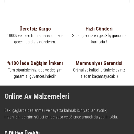
Ücretsiz Kargo
Hızlı Gönderi
1000₺ ve üzeri tüm siparişlerinizde
Siparişleriniz en geç 3 İş gününde
geçerli ücretsiz gönderim.
kargoda !
%100 İade Değişim İmkanı
Memnuniyet Garantisi
Tüm siparişleriniz iade ve değişim
Orjinal ve kaliteli ürünlerle avınız
garantisi güvencesindedir.
sizden kaçamayacak ;)
Online Av Malzemeleri
Eski çağlarda beslenmek ve hayatta kalmak için yapılan avcılık,
insanlığın gelişim süreci içinde spor ve eğlence amaçlı da yapılır oldu.
Kadim zamanların bilgeliğini taşıyan metotlar ve detaylar, ileri
teknolojinin dokunuşuyla av malzemelerinde en iyisini meydana
E-Bülten Üyeliği