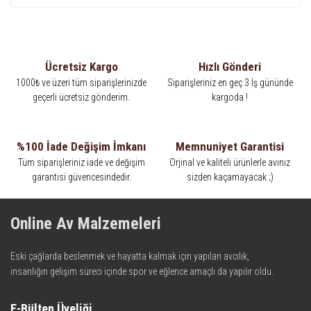
Ücretsiz Kargo
Hızlı Gönderi
1000₺ ve üzeri tüm siparişlerinizde
Siparişleriniz en geç 3 İş gününde
geçerli ücretsiz gönderim.
kargoda !
%100 İade Değişim İmkanı
Memnuniyet Garantisi
Tüm siparişleriniz iade ve değişim
Orjinal ve kaliteli ürünlerle avınız
garantisi güvencesindedir.
sizden kaçamayacak ;)
Online Av Malzemeleri
Eski çağlarda beslenmek ve hayatta kalmak için yapılan avcılık,
insanlığın gelişim süreci içinde spor ve eğlence amaçlı da yapılır oldu.
Kadim zamanların bilgeliğini taşıyan metotlar ve detaylar, ileri
teknolojinin dokunuşuyla av malzemelerinde en iyisini meydana
E-Bülten Üyeliği