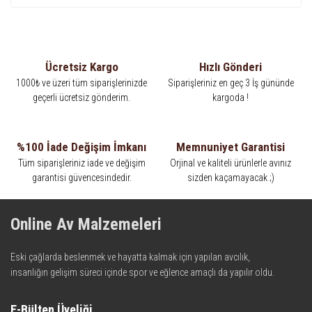
Ücretsiz Kargo
Hızlı Gönderi
1000₺ ve üzeri tüm siparişlerinizde
Siparişleriniz en geç 3 İş gününde
geçerli ücretsiz gönderim.
kargoda !
%100 İade Değişim İmkanı
Memnuniyet Garantisi
Tüm siparişleriniz iade ve değişim
Orjinal ve kaliteli ürünlerle avınız
garantisi güvencesindedir.
sizden kaçamayacak ;)
Online Av Malzemeleri
Eski çağlarda beslenmek ve hayatta kalmak için yapılan avcılık,
insanlığın gelişim süreci içinde spor ve eğlence amaçlı da yapılır oldu.
Kadim zamanların bilgeliğini taşıyan metotlar ve detaylar, ileri
teknolojinin dokunuşuyla av malzemelerinde en iyisini meydana
E-Bülten Üyeliği