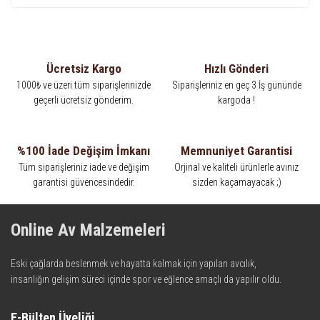
Ücretsiz Kargo
Hızlı Gönderi
1000₺ ve üzeri tüm siparişlerinizde
Siparişleriniz en geç 3 İş gününde
geçerli ücretsiz gönderim.
kargoda !
%100 İade Değişim İmkanı
Memnuniyet Garantisi
Tüm siparişleriniz iade ve değişim
Orjinal ve kaliteli ürünlerle avınız
garantisi güvencesindedir.
sizden kaçamayacak ;)
Online Av Malzemeleri
Eski çağlarda beslenmek ve hayatta kalmak için yapılan avcılık,
insanlığın gelişim süreci içinde spor ve eğlence amaçlı da yapılır oldu.
Kadim zamanların bilgeliğini taşıyan metotlar ve detaylar, ileri
teknolojinin dokunuşuyla av malzemelerinde en iyisini meydana
E-Bülten Üyeliği