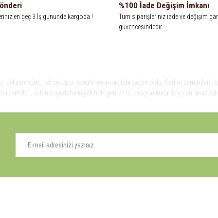
Gönderi
%100 İade Değişim İmkanı
eriniz en geç 3 İş gününde kargoda !
Tüm siparişleriniz iade ve değişim gar
güvencesindedir.
n gelişim süreci içinde spor ve eğlence amaçlı da yapılır oldu. Kadim zamanların bilg
alzemeleri, avlanmayı daha keyifli hale getiren bu araçları kullanıcıya sunmaktadır
Kadim zamanların bilgeliğini taşıyan metotlar ve detaylar, ileri teknolojinin dokunu
sunmaktadır. Eski çağlarda beslenmek ve hayatta kalmak için yapılan avcılık, insanlı
inin dokunuşuyla av malzemelerinde en iyisini meydana getiriyor. Online Av Malzemele
ık, insanlığın gelişim süreci içinde spor ve eğlence amaçlı da yapılır oldu. Kadim z
 Online Av Malzemeleri, avlanmayı daha keyifli hale getiren bu araçları kullanıcıy
ALIŞVERİŞ
YARDIM