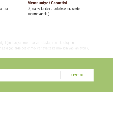
Memnuniyet Garantisi
antisi
Orjinal ve kaliteli ürünlerle avınız sizden
kaçamayacak ;)
eliğini taşıyan metotlar ve detaylar, ileri teknolojinin
. Eski çağlarda beslenmek ve hayatta kalmak için yapılan avcılık,
şuyla av malzemelerinde en iyisini meydana getiriyor. Online Av
ğın gelişim süreci içinde spor ve eğlence amaçlı da yapılır oldu.
ri, avlanmayı daha keyifli hale getiren bu araçları kullanıcıya
amanların bilgeliğini taşıyan metotlar ve detaylar, ileri
KAYIT OL
a sunmaktadır.
SOSYAL MEDYA