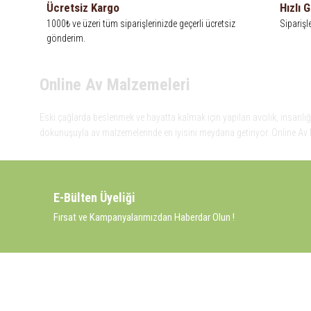
Ücretsiz Kargo
Hızlı 
1000₺ ve üzeri tüm siparişlerinizde geçerli ücretsiz
Siparişl
gönderim.
Online Av Malzemeleri
Eski çağlarda beslenmek ve hayatta kalmak için yapılan avcılık, insanlığı
dokunuşuyla av malzemelerinde en iyisini meydana getiriyor. Online Av M
insanlığın gelişim süreci içinde spor ve eğlence amaçlı da yapılır oldu. 
Malzemeleri, avlanmayı daha keyifli hale getiren bu araçları kullanıcıya 
Kadim zamanların bilgeliğini taşıyan metotlar ve detaylar, ileri teknoloj
sunmaktadır. Eski çağlarda beslenmek ve hayatta kalmak için yapılan avcıl
E-Bülten Üyeliği
teknolojinin dokunuşuyla av malzemelerinde en iyisini meydana getiriyor.
Fırsat ve Kampanyalarımızdan Haberdar Olun !
KURUMSAL