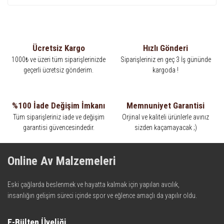
Ücretsiz Kargo
Hızlı Gönderi
1000₺ ve üzeri tüm siparişlerinizde
Siparişleriniz en geç 3 İş gününde
geçerli ücretsiz gönderim.
kargoda !
%100 İade Değişim İmkanı
Memnuniyet Garantisi
Tüm siparişleriniz iade ve değişim
Orjinal ve kaliteli ürünlerle avınız
garantisi güvencesindedir.
sizden kaçamayacak ;)
Online Av Malzemeleri
Eski çağlarda beslenmek ve hayatta kalmak için yapılan avcılık,
insanlığın gelişim süreci içinde spor ve eğlence amaçlı da yapılır oldu.
Kadim zamanların bilgeliğini taşıyan metotlar ve detaylar, ileri
teknolojinin dokunuşuyla av malzemelerinde en iyisini meydana
E-Bülten Üyeliği