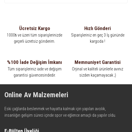
Ücretsiz Kargo
Hızlı Gönderi
1000₺ ve üzeri tüm siparişlerinizde
Siparişleriniz en geç 3 İş gününde
geçerli ücretsiz gönderim.
kargoda !
%100 İade Değişim İmkanı
Memnuniyet Garantisi
Tüm siparişleriniz iade ve değişim
Orjinal ve kaliteli ürünlerle avınız
garantisi güvencesindedir.
sizden kaçamayacak ;)
Online Av Malzemeleri
Eski çağlarda beslenmek ve hayatta kalmak için yapılan avcılık,
insanlığın gelişim süreci içinde spor ve eğlence amaçlı da yapılır oldu.
Kadim zamanların bilgeliğini taşıyan metotlar ve detaylar, ileri
teknolojinin dokunuşuyla av malzemelerinde en iyisini meydana
E-Bülten Üyeliği