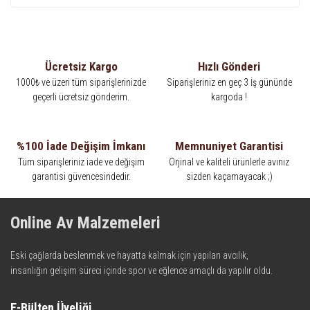
Ücretsiz Kargo
Hızlı Gönderi
1000₺ ve üzeri tüm siparişlerinizde
Siparişleriniz en geç 3 İş gününde
geçerli ücretsiz gönderim.
kargoda !
%100 İade Değişim İmkanı
Memnuniyet Garantisi
Tüm siparişleriniz iade ve değişim
Orjinal ve kaliteli ürünlerle avınız
garantisi güvencesindedir.
sizden kaçamayacak ;)
Online Av Malzemeleri
Eski çağlarda beslenmek ve hayatta kalmak için yapılan avcılık,
insanlığın gelişim süreci içinde spor ve eğlence amaçlı da yapılır oldu.
Kadim zamanların bilgeliğini taşıyan metotlar ve detaylar, ileri
teknolojinin dokunuşuyla av malzemelerinde en iyisini meydana
E-Bülten Üyeliği