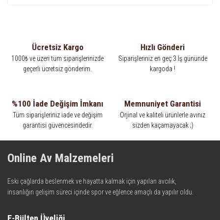
Ücretsiz Kargo
Hızlı Gönderi
1000₺ ve üzeri tüm siparişlerinizde
Siparişleriniz en geç 3 İş gününde
geçerli ücretsiz gönderim.
kargoda !
%100 İade Değişim İmkanı
Memnuniyet Garantisi
Tüm siparişleriniz iade ve değişim
Orjinal ve kaliteli ürünlerle avınız
garantisi güvencesindedir.
sizden kaçamayacak ;)
Online Av Malzemeleri
Eski çağlarda beslenmek ve hayatta kalmak için yapılan avcılık,
insanlığın gelişim süreci içinde spor ve eğlence amaçlı da yapılır oldu.
Kadim zamanların bilgeliğini taşıyan metotlar ve detaylar, ileri
teknolojinin dokunuşuyla av malzemelerinde en iyisini meydana
E-Bülten Üyeliği