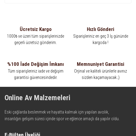
Ücretsiz Kargo
Hızlı Gönderi
1000₺ ve üzeri tüm siparişlerinizde
Siparişleriniz en geç 3 İş gününde
geçerli ücretsiz gönderim.
kargoda !
%100 İade Değişim İmkanı
Memnuniyet Garantisi
Tüm siparişleriniz iade ve değişim
Orjinal ve kaliteli ürünlerle avınız
garantisi güvencesindedir.
sizden kaçamayacak ;)
Online Av Malzemeleri
Eski çağlarda beslenmek ve hayatta kalmak için yapılan avcılık,
insanlığın gelişim süreci içinde spor ve eğlence amaçlı da yapılır oldu.
Kadim zamanların bilgeliğini taşıyan metotlar ve detaylar, ileri
teknolojinin dokunuşuyla av malzemelerinde en iyisini meydana
E-Bülten Üyeliği