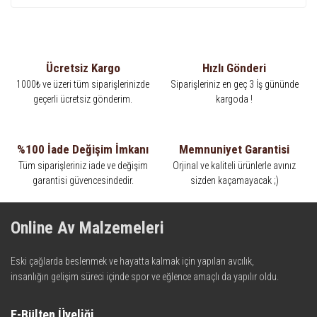
Ücretsiz Kargo
Hızlı Gönderi
1000₺ ve üzeri tüm siparişlerinizde
Siparişleriniz en geç 3 İş gününde
geçerli ücretsiz gönderim.
kargoda !
%100 İade Değişim İmkanı
Memnuniyet Garantisi
Tüm siparişleriniz iade ve değişim
Orjinal ve kaliteli ürünlerle avınız
garantisi güvencesindedir.
sizden kaçamayacak ;)
Online Av Malzemeleri
Eski çağlarda beslenmek ve hayatta kalmak için yapılan avcılık,
insanlığın gelişim süreci içinde spor ve eğlence amaçlı da yapılır oldu.
Kadim zamanların bilgeliğini taşıyan metotlar ve detaylar, ileri
teknolojinin dokunuşuyla av malzemelerinde en iyisini meydana
E-Bülten Üyeliği