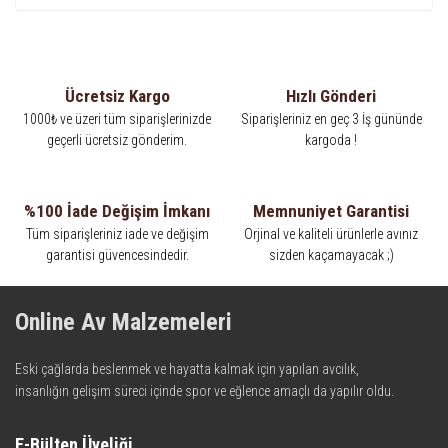
Ücretsiz Kargo
Hızlı Gönderi
1000₺ ve üzeri tüm siparişlerinizde
Siparişleriniz en geç 3 İş gününde
geçerli ücretsiz gönderim.
kargoda !
%100 İade Değişim İmkanı
Memnuniyet Garantisi
Tüm siparişleriniz iade ve değişim
Orjinal ve kaliteli ürünlerle avınız
garantisi güvencesindedir.
sizden kaçamayacak ;)
Online Av Malzemeleri
Eski çağlarda beslenmek ve hayatta kalmak için yapılan avcılık,
insanlığın gelişim süreci içinde spor ve eğlence amaçlı da yapılır oldu.
Kadim zamanların bilgeliğini taşıyan metotlar ve detaylar, ileri
teknolojinin dokunuşuyla av malzemelerinde en iyisini meydana
E-Bülten Üyeliği