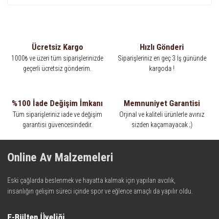
Ücretsiz Kargo
Hızlı Gönderi
1000₺ ve üzeri tüm siparişlerinizde
Siparişleriniz en geç 3 İş gününde
geçerli ücretsiz gönderim.
kargoda !
%100 İade Değişim İmkanı
Memnuniyet Garantisi
Tüm siparişleriniz iade ve değişim
Orjinal ve kaliteli ürünlerle avınız
garantisi güvencesindedir.
sizden kaçamayacak ;)
Online Av Malzemeleri
Eski çağlarda beslenmek ve hayatta kalmak için yapılan avcılık,
insanlığın gelişim süreci içinde spor ve eğlence amaçlı da yapılır oldu.
Kadim zamanların bilgeliğini taşıyan metotlar ve detaylar, ileri
teknolojinin dokunuşuyla av malzemelerinde en iyisini meydana
E-Bülten Üyeliği