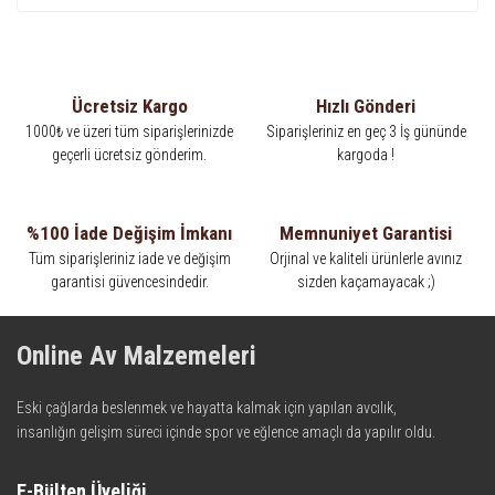
Ücretsiz Kargo
Hızlı Gönderi
1000₺ ve üzeri tüm siparişlerinizde
Siparişleriniz en geç 3 İş gününde
geçerli ücretsiz gönderim.
kargoda !
%100 İade Değişim İmkanı
Memnuniyet Garantisi
Tüm siparişleriniz iade ve değişim
Orjinal ve kaliteli ürünlerle avınız
garantisi güvencesindedir.
sizden kaçamayacak ;)
Online Av Malzemeleri
Eski çağlarda beslenmek ve hayatta kalmak için yapılan avcılık,
insanlığın gelişim süreci içinde spor ve eğlence amaçlı da yapılır oldu.
Kadim zamanların bilgeliğini taşıyan metotlar ve detaylar, ileri
teknolojinin dokunuşuyla av malzemelerinde en iyisini meydana
E-Bülten Üyeliği