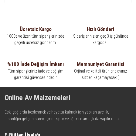
Ücretsiz Kargo
Hızlı Gönderi
1000₺ ve üzeri tüm siparişlerinizde
Siparişleriniz en geç 3 İş gününde
geçerli ücretsiz gönderim.
kargoda !
%100 İade Değişim İmkanı
Memnuniyet Garantisi
Tüm siparişleriniz iade ve değişim
Orjinal ve kaliteli ürünlerle avınız
garantisi güvencesindedir.
sizden kaçamayacak ;)
Online Av Malzemeleri
Eski çağlarda beslenmek ve hayatta kalmak için yapılan avcılık,
insanlığın gelişim süreci içinde spor ve eğlence amaçlı da yapılır oldu.
Kadim zamanların bilgeliğini taşıyan metotlar ve detaylar, ileri
teknolojinin dokunuşuyla av malzemelerinde en iyisini meydana
E-Bülten Üyeliği