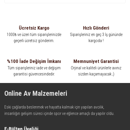
Ücretsiz Kargo
Hızlı Gönderi
1000₺ ve üzeri tüm siparişlerinizde
Siparişleriniz en geç 3 İş gününde
geçerli ücretsiz gönderim.
kargoda !
%100 İade Değişim İmkanı
Memnuniyet Garantisi
Tüm siparişleriniz iade ve değişim
Orjinal ve kaliteli ürünlerle avınız
garantisi güvencesindedir.
sizden kaçamayacak ;)
Online Av Malzemeleri
Eski çağlarda beslenmek ve hayatta kalmak için yapılan avcılık,
insanlığın gelişim süreci içinde spor ve eğlence amaçlı da yapılır oldu.
Kadim zamanların bilgeliğini taşıyan metotlar ve detaylar, ileri
teknolojinin dokunuşuyla av malzemelerinde en iyisini meydana
E-Bülten Üyeliği