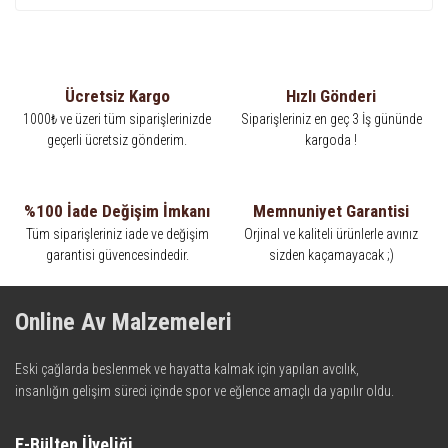
Ücretsiz Kargo
Hızlı Gönderi
1000₺ ve üzeri tüm siparişlerinizde
Siparişleriniz en geç 3 İş gününde
geçerli ücretsiz gönderim.
kargoda !
%100 İade Değişim İmkanı
Memnuniyet Garantisi
Tüm siparişleriniz iade ve değişim
Orjinal ve kaliteli ürünlerle avınız
garantisi güvencesindedir.
sizden kaçamayacak ;)
Online Av Malzemeleri
Eski çağlarda beslenmek ve hayatta kalmak için yapılan avcılık,
insanlığın gelişim süreci içinde spor ve eğlence amaçlı da yapılır oldu.
Kadim zamanların bilgeliğini taşıyan metotlar ve detaylar, ileri
teknolojinin dokunuşuyla av malzemelerinde en iyisini meydana
E-Bülten Üyeliği