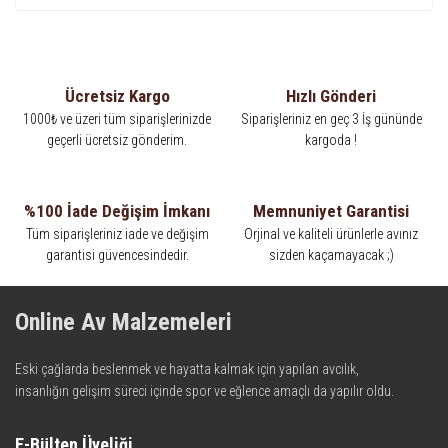
Ücretsiz Kargo
Hızlı Gönderi
1000₺ ve üzeri tüm siparişlerinizde
Siparişleriniz en geç 3 İş gününde
geçerli ücretsiz gönderim.
kargoda !
%100 İade Değişim İmkanı
Memnuniyet Garantisi
Tüm siparişleriniz iade ve değişim
Orjinal ve kaliteli ürünlerle avınız
garantisi güvencesindedir.
sizden kaçamayacak ;)
Online Av Malzemeleri
Eski çağlarda beslenmek ve hayatta kalmak için yapılan avcılık,
insanlığın gelişim süreci içinde spor ve eğlence amaçlı da yapılır oldu.
Kadim zamanların bilgeliğini taşıyan metotlar ve detaylar, ileri
teknolojinin dokunuşuyla av malzemelerinde en iyisini meydana
E-Bülten Üyeliği