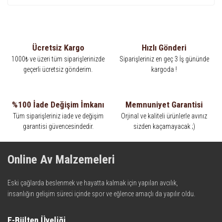
Ücretsiz Kargo
Hızlı Gönderi
1000₺ ve üzeri tüm siparişlerinizde
Siparişleriniz en geç 3 İş gününde
geçerli ücretsiz gönderim.
kargoda !
%100 İade Değişim İmkanı
Memnuniyet Garantisi
Tüm siparişleriniz iade ve değişim
Orjinal ve kaliteli ürünlerle avınız
garantisi güvencesindedir.
sizden kaçamayacak ;)
Online Av Malzemeleri
Eski çağlarda beslenmek ve hayatta kalmak için yapılan avcılık,
insanlığın gelişim süreci içinde spor ve eğlence amaçlı da yapılır oldu.
Kadim zamanların bilgeliğini taşıyan metotlar ve detaylar, ileri
teknolojinin dokunuşuyla av malzemelerinde en iyisini meydana
E-Bülten Üyeliği