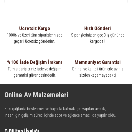
Ücretsiz Kargo
Hızlı Gönderi
1000₺ ve üzeri tüm siparişlerinizde
Siparişleriniz en geç 3 İş gününde
geçerli ücretsiz gönderim.
kargoda !
%100 İade Değişim İmkanı
Memnuniyet Garantisi
Tüm siparişleriniz iade ve değişim
Orjinal ve kaliteli ürünlerle avınız
garantisi güvencesindedir.
sizden kaçamayacak ;)
Online Av Malzemeleri
Eski çağlarda beslenmek ve hayatta kalmak için yapılan avcılık,
insanlığın gelişim süreci içinde spor ve eğlence amaçlı da yapılır oldu.
Kadim zamanların bilgeliğini taşıyan metotlar ve detaylar, ileri
teknolojinin dokunuşuyla av malzemelerinde en iyisini meydana
E-Bülten Üyeliği