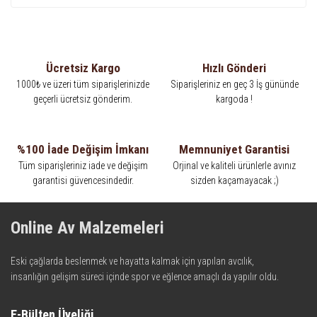
Ücretsiz Kargo
Hızlı Gönderi
1000₺ ve üzeri tüm siparişlerinizde
Siparişleriniz en geç 3 İş gününde
geçerli ücretsiz gönderim.
kargoda !
%100 İade Değişim İmkanı
Memnuniyet Garantisi
Tüm siparişleriniz iade ve değişim
Orjinal ve kaliteli ürünlerle avınız
garantisi güvencesindedir.
sizden kaçamayacak ;)
Online Av Malzemeleri
Eski çağlarda beslenmek ve hayatta kalmak için yapılan avcılık,
insanlığın gelişim süreci içinde spor ve eğlence amaçlı da yapılır oldu.
Kadim zamanların bilgeliğini taşıyan metotlar ve detaylar, ileri
teknolojinin dokunuşuyla av malzemelerinde en iyisini meydana
E-Bülten Üyeliği