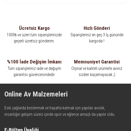
Ücretsiz Kargo
Hızlı Gönderi
1000₺ ve üzeri tüm siparişlerinizde
Siparişleriniz en geç 3 İş gününde
geçerli ücretsiz gönderim.
kargoda !
%100 İade Değişim İmkanı
Memnuniyet Garantisi
Tüm siparişleriniz iade ve değişim
Orjinal ve kaliteli ürünlerle avınız
garantisi güvencesindedir.
sizden kaçamayacak ;)
Online Av Malzemeleri
Eski çağlarda beslenmek ve hayatta kalmak için yapılan avcılık,
insanlığın gelişim süreci içinde spor ve eğlence amaçlı da yapılır oldu.
Kadim zamanların bilgeliğini taşıyan metotlar ve detaylar, ileri
teknolojinin dokunuşuyla av malzemelerinde en iyisini meydana
E-Bülten Üyeliği