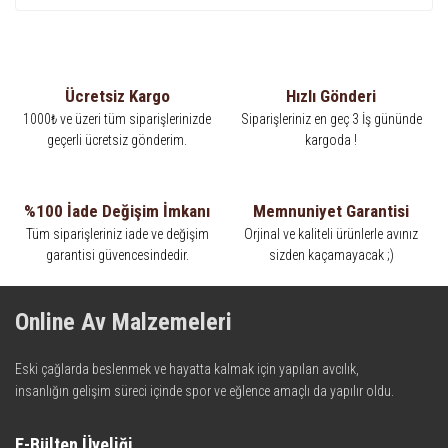
Ücretsiz Kargo
Hızlı Gönderi
1000₺ ve üzeri tüm siparişlerinizde
Siparişleriniz en geç 3 İş gününde
geçerli ücretsiz gönderim.
kargoda !
%100 İade Değişim İmkanı
Memnuniyet Garantisi
Tüm siparişleriniz iade ve değişim
Orjinal ve kaliteli ürünlerle avınız
garantisi güvencesindedir.
sizden kaçamayacak ;)
Online Av Malzemeleri
Eski çağlarda beslenmek ve hayatta kalmak için yapılan avcılık,
insanlığın gelişim süreci içinde spor ve eğlence amaçlı da yapılır oldu.
Kadim zamanların bilgeliğini taşıyan metotlar ve detaylar, ileri
teknolojinin dokunuşuyla av malzemelerinde en iyisini meydana
E-Bülten Üyeliği