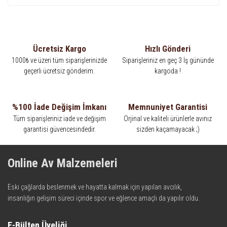
Ücretsiz Kargo
Hızlı Gönderi
1000₺ ve üzeri tüm siparişlerinizde
Siparişleriniz en geç 3 İş gününde
geçerli ücretsiz gönderim.
kargoda !
%100 İade Değişim İmkanı
Memnuniyet Garantisi
Tüm siparişleriniz iade ve değişim
Orjinal ve kaliteli ürünlerle avınız
garantisi güvencesindedir.
sizden kaçamayacak ;)
Online Av Malzemeleri
Eski çağlarda beslenmek ve hayatta kalmak için yapılan avcılık,
insanlığın gelişim süreci içinde spor ve eğlence amaçlı da yapılır oldu.
Kadim zamanların bilgeliğini taşıyan metotlar ve detaylar, ileri
teknolojinin dokunuşuyla av malzemelerinde en iyisini meydana
E-Bülten Üyeliği