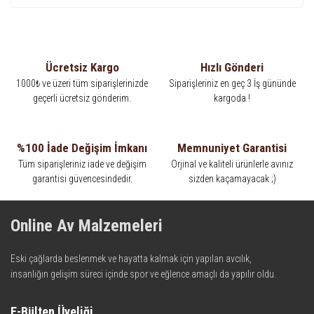
Ücretsiz Kargo
Hızlı Gönderi
1000₺ ve üzeri tüm siparişlerinizde
Siparişleriniz en geç 3 İş gününde
geçerli ücretsiz gönderim.
kargoda !
%100 İade Değişim İmkanı
Memnuniyet Garantisi
Tüm siparişleriniz iade ve değişim
Orjinal ve kaliteli ürünlerle avınız
garantisi güvencesindedir.
sizden kaçamayacak ;)
Online Av Malzemeleri
Eski çağlarda beslenmek ve hayatta kalmak için yapılan avcılık,
insanlığın gelişim süreci içinde spor ve eğlence amaçlı da yapılır oldu.
Kadim zamanların bilgeliğini taşıyan metotlar ve detaylar, ileri
teknolojinin dokunuşuyla av malzemelerinde en iyisini meydana
E-Bülten Üyeliği