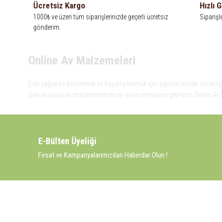
Ücretsiz Kargo
Hızlı 
1000₺ ve üzeri tüm siparişlerinizde geçerli ücretsiz
Siparişl
gönderim.
Online Av Malzemeleri
Eski çağlarda beslenmek ve hayatta kalmak için yapılan avcılık, insanlığı
dokunuşuyla av malzemelerinde en iyisini meydana getiriyor. Online Av M
insanlığın gelişim süreci içinde spor ve eğlence amaçlı da yapılır oldu. 
Malzemeleri, avlanmayı daha keyifli hale getiren bu araçları kullanıcıya 
Kadim zamanların bilgeliğini taşıyan metotlar ve detaylar, ileri teknoloj
sunmaktadır. Eski çağlarda beslenmek ve hayatta kalmak için yapılan avcıl
E-Bülten Üyeliği
teknolojinin dokunuşuyla av malzemelerinde en iyisini meydana getiriyor.
Fırsat ve Kampanyalarımızdan Haberdar Olun !
KURUMSAL