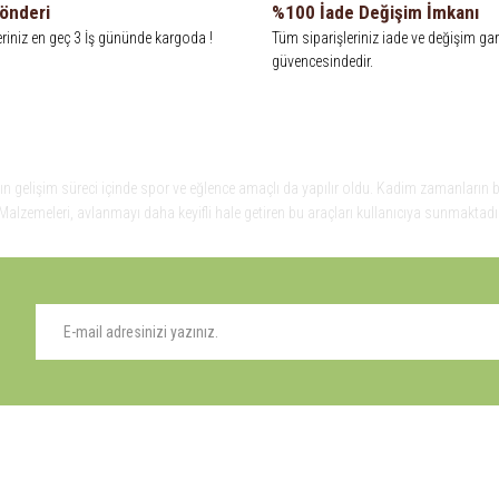
Gönderi
%100 İade Değişim İmkanı
eriniz en geç 3 İş gününde kargoda !
Tüm siparişleriniz iade ve değişim gar
güvencesindedir.
n gelişim süreci içinde spor ve eğlence amaçlı da yapılır oldu. Kadim zamanların bilg
alzemeleri, avlanmayı daha keyifli hale getiren bu araçları kullanıcıya sunmaktadır
Kadim zamanların bilgeliğini taşıyan metotlar ve detaylar, ileri teknolojinin dokunu
sunmaktadır. Eski çağlarda beslenmek ve hayatta kalmak için yapılan avcılık, insanlı
inin dokunuşuyla av malzemelerinde en iyisini meydana getiriyor. Online Av Malzemele
ık, insanlığın gelişim süreci içinde spor ve eğlence amaçlı da yapılır oldu. Kadim z
 Online Av Malzemeleri, avlanmayı daha keyifli hale getiren bu araçları kullanıcıy
ALIŞVERİŞ
YARDIM