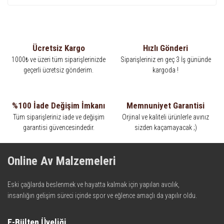
Ücretsiz Kargo
Hızlı Gönderi
1000₺ ve üzeri tüm siparişlerinizde
Siparişleriniz en geç 3 İş gününde
geçerli ücretsiz gönderim.
kargoda !
%100 İade Değişim İmkanı
Memnuniyet Garantisi
Tüm siparişleriniz iade ve değişim
Orjinal ve kaliteli ürünlerle avınız
garantisi güvencesindedir.
sizden kaçamayacak ;)
Online Av Malzemeleri
Eski çağlarda beslenmek ve hayatta kalmak için yapılan avcılık,
insanlığın gelişim süreci içinde spor ve eğlence amaçlı da yapılır oldu.
Kadim zamanların bilgeliğini taşıyan metotlar ve detaylar, ileri
teknolojinin dokunuşuyla av malzemelerinde en iyisini meydana
E-Bülten Üyeliği